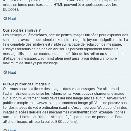
Non, il n’est pas possible de publier du HTML sur ce forum. La plupart des
mises en forme permises par le HTML peuvent être appliquées avec les
BBCodes.
Haut
Que sont les smileys ?
Les smileys, ou émoticônes, sont de petites images utilisées pour exprimer des
sentiments avec un code simple, exemple : :) signifie joyeux, :( signifie triste. La
liste complète des smileys est visible sur la page de rédaction de message.
Essayez toutefois de ne pas en abuser. Ils peuvent rapidement rendre un
message illisible et un modérateur peut décider de les retirer ou simplement
d’effacer le message. L’administrateur peut aussi avoir défini un nombre
maximum de smileys par message.
Haut
Puis-je publier des images ?
Oui, vous pouvez afficher des images dans vos messages. Par ailleurs, si
l’administrateur a autorisé les fichiers joints, vous pouvez charger une image
sur le forum. Autrement, vous devez lier une image placée sur un serveur Web
public, exemple : http://www.exemple.com/mon-image.gif. Vous ne pouvez pas
lier des images de votre ordinateur (sauf si c’est un serveur Web public) ni des
images placées derrière des mécanismes d’authentification, exemple : boîtes
aux lettres Hotmail ou Yahoo!, sites protégés par un mot de passe, etc. Pour
afficher l’image, utilisez la balise BBCode [img].