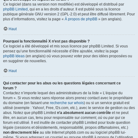
Ce logiciel (dans sa version non modifiée) est développé et distribué par
phpBB Limited
, qui en a les droits d’auteur. Il est publié sous la licence
publique générale GNU version 2 (GPL-2.0) et peut être diffusé librement. Pour
plus d’informations, visitez la page «
À propos de phpBB
» (en anglais).
Haut
Pourquoi la fonctionnalité X n’est pas disponible ?
Ce logiciel a été développé et mis sous licence par phpBB Limited. Si vous
pensez qu’une fonctionnalité nécessite d’être ajoutée, visitez la page
phpBB Ideas
(en anglais) où vous pouvez voter pour des idées proposées ou
en suggérer de nouvelles.
Haut
Qui contacter pour les abus ou les questions légales concernant ce
forum ?
Contactez n’importe lequel des administrateurs de la liste « L’équipe du
forum ». Si vous restez sans réponse alors prenez contact avec le propriétaire
du domaine (en faisant une
recherche sur whois
) ou si un service gratuit est
utilisé (exemple : Yahoo!, Free, f2s.com, etc.), avec le service de gestion ou des
abus. Notez que phpBB Limited
n’a absolument aucun contrôle
et ne peut
être, en aucun cas, tenu pour responsable sur
comment
,
où
ou
par qui
ce
forum est utilisé. Il est inutile de contacter phpBB Limited pour toute question
légale (cessions et désistements, responsabilité, propos diffamatoires, etc.)
non directement liée
au site Internet phpbb.com ou au logiciel phpBB lui-
même. Si vous adressez un courriel au groupe phpBB à propos de l’utilisation