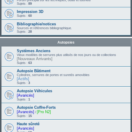
Forum principal sur les techniques, outils et tutoriels
Sujets :
89
Impression 3D
Sujets :
60
Bibliographie/notices
Sources et références bibliographique.
Sujets :
28
Autopsies
Systèmes Anciens
Vieux modèles de serrures plus utilisés de nos jours ou de collections
[Nouveaux Arrivants]
Sujets :
63
Autopsie Bâtiment
Cylindres, serrures de portes et suretés amovibles
[Actifs]
Sujets :
3
Autopsie Véhicules
[Avancés]
Sujets :
1
Autopsie Coffre-Forts
[Avancés]
[Pro N2]
/
Sujets :
15
Haute sûreté
[Avancés]