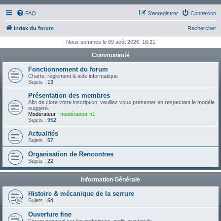
FAQ
S’enregistrer
Connexion
Index du forum
Rechercher
Nous sommes le 09 août 2026, 16:21
Communauté
Fonctionnement du forum
Charte, règlement & aide informatique
Sujets :
13
Présentation des membres
Afin de clore votre inscription, veuillez vous présenter en respectant le modèle
suggéré.
Modérateur :
modérateur n1
Sujets :
952
Actualités
Sujets :
57
Organisation de Rencontres
Sujets :
22
Information Générale
Histoire & mécanique de la serrure
Sujets :
54
Ouverture fine