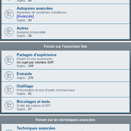
Sujets :
50
Autopsies avancées
Autopsies de systèmes complexes.
[Avancés]
Sujets :
20
Autres
Autopsie inclassable
Sujets :
35
Forum sur l'ouverture fine
Partages d'expérience
Poster ici vos ouvertures.
Un sujet par membre SVP.
Sujets :
149
Entraide
Sujets :
270
Outillage
Présentation et test d'outils commerciaux
Sujets :
81
Bricolages et tests
Outils fait maison et DIY
Sujets :
57
Forum sur les techniques avancées
Techniques avancées