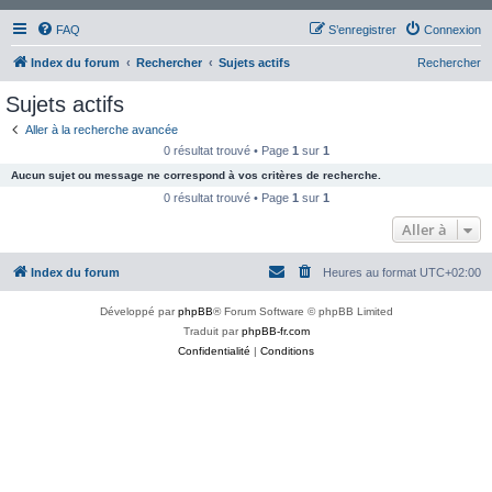
FAQ
S’enregistrer
Connexion
Index du forum
Rechercher
Sujets actifs
Rechercher
Sujets actifs
Aller à la recherche avancée
0 résultat trouvé • Page
1
sur
1
Aucun sujet ou message ne correspond à vos critères de recherche.
0 résultat trouvé • Page
1
sur
1
Aller à
Index du forum
Heures au format
UTC+02:00
Développé par
phpBB
® Forum Software © phpBB Limited
Traduit par
phpBB-fr.com
Confidentialité
|
Conditions