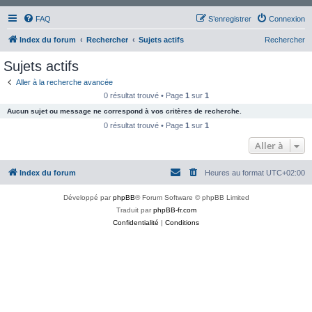
FAQ
S’enregistrer
Connexion
Index du forum
Rechercher
Sujets actifs
Rechercher
Sujets actifs
Aller à la recherche avancée
0 résultat trouvé • Page
1
sur
1
Aucun sujet ou message ne correspond à vos critères de recherche.
0 résultat trouvé • Page
1
sur
1
Aller à
Index du forum
Heures au format
UTC+02:00
Développé par
phpBB
® Forum Software © phpBB Limited
Traduit par
phpBB-fr.com
Confidentialité
|
Conditions