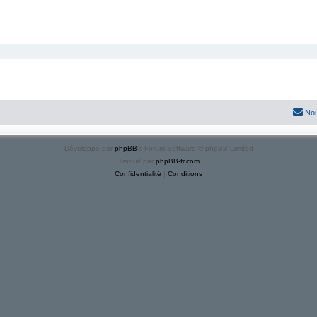
Nou
Développé par
phpBB
® Forum Software © phpBB Limited
Traduit par
phpBB-fr.com
Confidentialité
|
Conditions