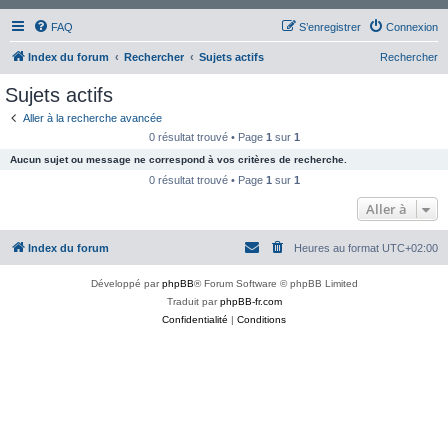
FAQ
S’enregistrer
Connexion
Index du forum
Rechercher
Sujets actifs
Rechercher
Sujets actifs
Aller à la recherche avancée
0 résultat trouvé • Page
1
sur
1
Aucun sujet ou message ne correspond à vos critères de recherche.
0 résultat trouvé • Page
1
sur
1
Aller à
Index du forum
Heures au format
UTC+02:00
Développé par
phpBB
® Forum Software © phpBB Limited
Traduit par
phpBB-fr.com
Confidentialité
|
Conditions