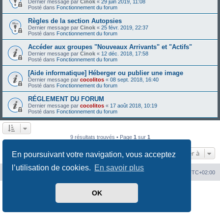
Dernier message par
Cinok
«
29 juin 2019, 11:08
Posté dans
Fonctionnement du forum
Règles de la section Autopsies
Dernier message par
Cinok
«
25 févr. 2019, 22:37
Posté dans
Fonctionnement du forum
Accéder aux groupes "Nouveaux Arrivants" et "Actifs"
Dernier message par
Cinok
«
12 déc. 2018, 17:58
Posté dans
Fonctionnement du forum
[Aide informatique] Héberger ou publier une image
Dernier message par
cocolitos
«
08 sept. 2018, 16:40
Posté dans
Fonctionnement du forum
RÉGLEMENT DU FORUM
Dernier message par
cocolitos
«
17 août 2018, 10:19
Posté dans
Fonctionnement du forum
9 résultats trouvés • Page
1
sur
1
Aller à
En poursuivant votre navigation, vous acceptez
l’utilisation de cookies.
En savoir plus
Index du forum
Heures au format
UTC+02:00
Développé par
phpBB
® Forum Software © phpBB Limited
OK
Traduit par
phpBB-fr.com
Confidentialité
|
Conditions