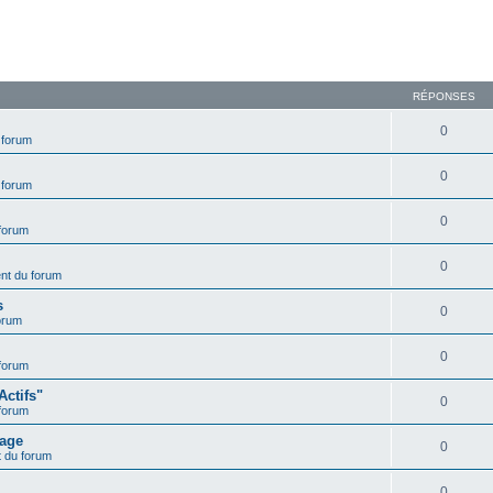
RÉPONSES
0
 forum
0
 forum
0
forum
0
nt du forum
s
0
orum
0
forum
Actifs"
0
forum
mage
0
 du forum
0