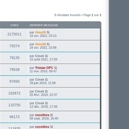
9 résultats trouvés • Page
1
sur
1
VUES
DERNIER MESSAGE
par
titou26
2175011
16 oct. 2022, 23:13
par
titou26
75574
16 oct. 2022, 23:08
par
Cinok
79135
15 août 2021, 17:03
par
Tristan OFC
79539
11 nov. 2019, 09:47
par
Cinok
97650
29 juin 2019, 11:08
par
Cinok
102872
25 févr. 2019, 22:37
par
Cinok
110750
12 déc. 2018, 17:58
par
cocolitos
96173
08 sept. 2018, 16:40
par
cocolitos
111835