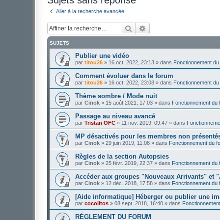
Aller à la recherche avancée
Rechercher
Recherche avancée
SUJETS
Publier une vidéo
par
titou26
»
16 oct. 2022, 23:13
» dans
Fonctionnement du
Comment évoluer dans le forum
par
titou26
»
16 oct. 2022, 23:08
» dans
Fonctionnement du
Thème sombre / Mode nuit
par
Cinok
»
15 août 2021, 17:03
» dans
Fonctionnement du 
Passage au niveau avancé
par
Tristan OFC
»
11 nov. 2019, 09:47
» dans
Fonctionneme
MP désactivés pour les membres non présenté
par
Cinok
»
29 juin 2019, 11:08
» dans
Fonctionnement du f
Règles de la section Autopsies
par
Cinok
»
25 févr. 2019, 22:37
» dans
Fonctionnement du 
Accéder aux groupes "Nouveaux Arrivants" et "
par
Cinok
»
12 déc. 2018, 17:58
» dans
Fonctionnement du 
[Aide informatique] Héberger ou publier une i
par
cocolitos
»
08 sept. 2018, 16:40
» dans
Fonctionnement
RÉGLEMENT DU FORUM