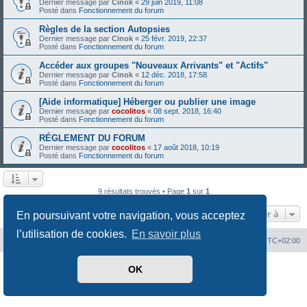
Dernier message par
Cinok
«
29 juin 2019, 11:08
Posté dans
Fonctionnement du forum
Règles de la section Autopsies
Dernier message par
Cinok
«
25 févr. 2019, 22:37
Posté dans
Fonctionnement du forum
Accéder aux groupes "Nouveaux Arrivants" et "Actifs"
Dernier message par
Cinok
«
12 déc. 2018, 17:58
Posté dans
Fonctionnement du forum
[Aide informatique] Héberger ou publier une image
Dernier message par
cocolitos
«
08 sept. 2018, 16:40
Posté dans
Fonctionnement du forum
RÉGLEMENT DU FORUM
Dernier message par
cocolitos
«
17 août 2018, 10:19
Posté dans
Fonctionnement du forum
9 résultats trouvés • Page
1
sur
1
Aller à
En poursuivant votre navigation, vous acceptez
l’utilisation de cookies.
En savoir plus
Index du forum
Heures au format
UTC+02:00
Développé par
phpBB
® Forum Software © phpBB Limited
OK
Traduit par
phpBB-fr.com
Confidentialité
|
Conditions