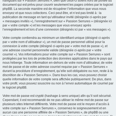
naviguant sur « Passion Serrures », bien que ceux-ci soient hors de portée du
document qui est prévu pour couvrir seulement les pages créées par le logiciel
phpBB. La seconde manière est de récupérer l’information que vous nous
envoyez et que nous collectons. Ceci peut être, et n’est pas limité à : la
publication de message en tant qu’utilisateur invité (désignée ci-après par
« messages invités »), l’enregistrement sur « Passion Serrures » (désignée ici
par « votre compte ») et les messages que vous envoyez après
l’enregistrement et lors d’une connexion (désignés ici par « vos messages »).
Votre compte contiendra au minimum un identifiant unique (désigné ci-après
par « votre nom d’utilisateur »), un mot de passe personnel utilisé pour la
connexion à votre compte (désigné ci-après par « votre mot de passe »), et
une adresse courriel personnelle valide (désignée ci-après par « votre
courriel »). Vos informations pour votre compte sur « Passion Serrures » sont
protégées par les lois de protection des données applicables dans le pays qui
nous héberge. Toute information en-dehors de votre nom d’utilisateur, de votre
mot de passe et de votre adresse courriel requise par « Passion Serrures »
durant la procédure d’enregistrement, qu’elle soit obligatoire ou non, reste à la
discrétion de « Passion Serrures ». Dans tous les cas, vous pouvez choisir
quelle information de votre compte sera affichée publiquement. De plus, dans
votre profil, vous pouvez souscrire ou non à l’envoi automatique de courriel par
le logiciel phpBB.
Votre mot de passe est crypté (hashage à sens unique) afin qu’il soit sécurisé.
Cependant, il est recommandé de ne pas utiliser le même mot de passe sur
plusieurs sites Internet différents. Votre mot de passe est le moyen d’accès à
votre compte sur « Passion Serrures », conservez-le soigneusement et en
aucun cas une personne affiliée de « Passion Serrures », de phpBB ou une