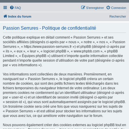
FAQ
S’enregistrer
Connexion
Index du forum
Rechercher
Passion Serrures - Politique de confidentialité
Cette politique explique en détail comment « Passion Serrures » et ses
sociétés affiliées (désignés ci-après par « nous », « notre », « nos », « Passion
Serrures », « https://www.passion-serrures.fr ») et phpBB (désigné ci-après par
« ils », « eux », « leur », « logiciel phpBB », « www.phpbb.com », « phpBB
Limited », « Équipes phpBB ») utilisent n’importe quelle information collectée
pendant n’importe quelle session d’utilisation de votre part (désignée ci-après
par « vos informations »).
Vos informations sont collectées de deux manières. Premièrement, en
naviguant sur « Passion Serrures », le logiciel phpBB créera un certain
nombre de cookies, qui sont des petits fichiers textes téléchargés dans les
fichiers temporaires du navigateur Internet de votre ordinateur. Les deux
premiers cookies ne contiennent qu’un identifiant utilisateur (désigné ci-après
par « user-id ») et un identifiant de session invité (désigné ci-après par
« session-id »), qui vous sont automatiquement assignés par le logiciel phpBB.
Un troisième cookie sera créé une fois que vous naviguerez sur les sujets de
« Passion Serrures » et est utilisé pour stocker les informations sur les sujets
que vous avez lus, ce qui améliore votre navigation sur le forum.
Nous pouvons également créer des cookies externes au logiciel phpBB tout en