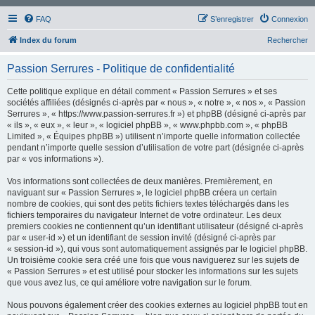
FAQ
S’enregistrer
Connexion
Index du forum
Rechercher
Passion Serrures - Politique de confidentialité
Cette politique explique en détail comment « Passion Serrures » et ses
sociétés affiliées (désignés ci-après par « nous », « notre », « nos », « Passion
Serrures », « https://www.passion-serrures.fr ») et phpBB (désigné ci-après par
« ils », « eux », « leur », « logiciel phpBB », « www.phpbb.com », « phpBB
Limited », « Équipes phpBB ») utilisent n’importe quelle information collectée
pendant n’importe quelle session d’utilisation de votre part (désignée ci-après
par « vos informations »).
Vos informations sont collectées de deux manières. Premièrement, en
naviguant sur « Passion Serrures », le logiciel phpBB créera un certain
nombre de cookies, qui sont des petits fichiers textes téléchargés dans les
fichiers temporaires du navigateur Internet de votre ordinateur. Les deux
premiers cookies ne contiennent qu’un identifiant utilisateur (désigné ci-après
par « user-id ») et un identifiant de session invité (désigné ci-après par
« session-id »), qui vous sont automatiquement assignés par le logiciel phpBB.
Un troisième cookie sera créé une fois que vous naviguerez sur les sujets de
« Passion Serrures » et est utilisé pour stocker les informations sur les sujets
que vous avez lus, ce qui améliore votre navigation sur le forum.
Nous pouvons également créer des cookies externes au logiciel phpBB tout en