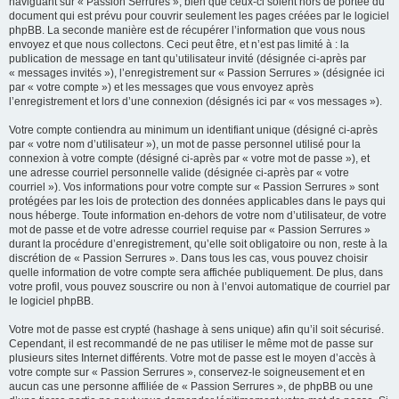
naviguant sur « Passion Serrures », bien que ceux-ci soient hors de portée du
document qui est prévu pour couvrir seulement les pages créées par le logiciel
phpBB. La seconde manière est de récupérer l’information que vous nous
envoyez et que nous collectons. Ceci peut être, et n’est pas limité à : la
publication de message en tant qu’utilisateur invité (désignée ci-après par
« messages invités »), l’enregistrement sur « Passion Serrures » (désignée ici
par « votre compte ») et les messages que vous envoyez après
l’enregistrement et lors d’une connexion (désignés ici par « vos messages »).
Votre compte contiendra au minimum un identifiant unique (désigné ci-après
par « votre nom d’utilisateur »), un mot de passe personnel utilisé pour la
connexion à votre compte (désigné ci-après par « votre mot de passe »), et
une adresse courriel personnelle valide (désignée ci-après par « votre
courriel »). Vos informations pour votre compte sur « Passion Serrures » sont
protégées par les lois de protection des données applicables dans le pays qui
nous héberge. Toute information en-dehors de votre nom d’utilisateur, de votre
mot de passe et de votre adresse courriel requise par « Passion Serrures »
durant la procédure d’enregistrement, qu’elle soit obligatoire ou non, reste à la
discrétion de « Passion Serrures ». Dans tous les cas, vous pouvez choisir
quelle information de votre compte sera affichée publiquement. De plus, dans
votre profil, vous pouvez souscrire ou non à l’envoi automatique de courriel par
le logiciel phpBB.
Votre mot de passe est crypté (hashage à sens unique) afin qu’il soit sécurisé.
Cependant, il est recommandé de ne pas utiliser le même mot de passe sur
plusieurs sites Internet différents. Votre mot de passe est le moyen d’accès à
votre compte sur « Passion Serrures », conservez-le soigneusement et en
aucun cas une personne affiliée de « Passion Serrures », de phpBB ou une