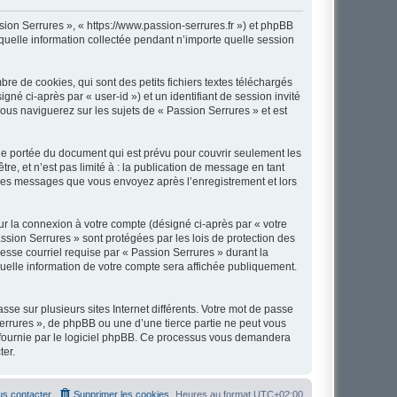
ssion Serrures », « https://www.passion-serrures.fr ») et phpBB
 quelle information collectée pendant n’importe quelle session
e de cookies, qui sont des petits fichiers textes téléchargés
gné ci-après par « user-id ») et un identifiant de session invité
ous naviguerez sur les sujets de « Passion Serrures » et est
de portée du document qui est prévu pour couvrir seulement les
e, et n’est pas limité à : la publication de message en tant
et les messages que vous envoyez après l’enregistrement et lors
ur la connexion à votre compte (désigné ci-après par « votre
ssion Serrures » sont protégées par les lois de protection des
esse courriel requise par « Passion Serrures » durant la
 quelle information de votre compte sera affichée publiquement.
se sur plusieurs sites Internet différents. Votre mot de passe
errures », de phpBB ou une d’une tierce partie ne peut vous
» fournie par le logiciel phpBB. Ce processus vous demandera
ter.
s contacter
Supprimer les cookies
Heures au format
UTC+02:00