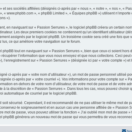
et ses sociétés affiliées (désignés ci-après par « nous », « notre », « nos », « Pa
pBB », « www.phpbb.com », « phpBB Limited », « Équipes phpBB ») utilisent n’importe
ons »).
t, en naviguant sur « Passion Serrures », le logiciel phpBB créera un certain nombr
inateur. Les deux premiers cookies ne contiennent qu’un identifiant utilisateur (dési
uement assignés par le logiciel phpBB. Un troisième cookie sera créé une fois que v
z lus, ce qui améliore votre navigation sur le forum.
 phpBB tout en naviguant sur « Passion Serrures », bien que ceux-ci soient hors 
écupérer l’information que vous nous envoyez et que nous collectons. Ceci peut êtr
 »), l’enregistrement sur « Passion Serrures » (désignée ici par « votre compte ») 
gné ci-après par « votre nom d’utilisateur »), un mot de passe personnel utilisé po
signée ci-après par « votre courriel »). Vos informations pour votre compte sur « Pa
mation en-dehors de votre nom d’utilisateur, de votre mot de passe et de votre adr
ste à la discrétion de « Passion Serrures ». Dans tous les cas, vous pouvez choisir
voi automatique de courriel par le logiciel phpBB.
l soit sécurisé. Cependant, il est recommandé de ne pas utiliser le même mot de pas
 conservez-le soigneusement et en aucun cas une personne affiliée de « Passion S
re mot de passe, vous pouvez utiliser la fonction « J’ai oublié mon mot de passe 
logiciel phpBB générera un nouveau mot de passe qui vous permettra de vous reconnec
Nou