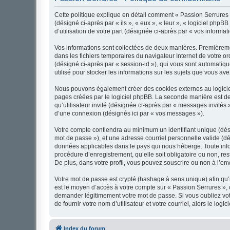
Cette politique explique en détail comment « Passion Serrures » 
(désigné ci-après par « ils », « eux », « leur », « logiciel ph
d’utilisation de votre part (désignée ci-après par « vos informati
Vos informations sont collectées de deux manières. Premièremen
dans les fichiers temporaires du navigateur Internet de votre ord
(désigné ci-après par « session-id »), qui vous sont automatiq
utilisé pour stocker les informations sur les sujets que vous ave
Nous pouvons également créer des cookies externes au logiciel
pages créées par le logiciel phpBB. La seconde manière est de r
qu’utilisateur invité (désignée ci-après par « messages invités
d’une connexion (désignés ici par « vos messages »).
Votre compte contiendra au minimum un identifiant unique (dési
mot de passe »), et une adresse courriel personnelle valide (dé
données applicables dans le pays qui nous héberge. Toute infor
procédure d’enregistrement, qu’elle soit obligatoire ou non, re
De plus, dans votre profil, vous pouvez souscrire ou non à l’en
Votre mot de passe est crypté (hashage à sens unique) afin qu’i
est le moyen d’accès à votre compte sur « Passion Serrures »,
demander légitimement votre mot de passe. Si vous oubliez vot
de fournir votre nom d’utilisateur et votre courriel, alors le 
Index du forum