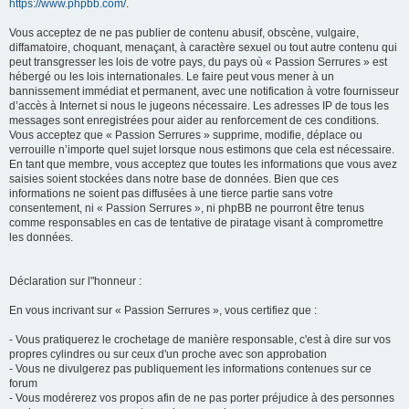
https://www.phpbb.com/
.
Vous acceptez de ne pas publier de contenu abusif, obscène, vulgaire,
diffamatoire, choquant, menaçant, à caractère sexuel ou tout autre contenu qui
peut transgresser les lois de votre pays, du pays où « Passion Serrures » est
hébergé ou les lois internationales. Le faire peut vous mener à un
bannissement immédiat et permanent, avec une notification à votre fournisseur
d’accès à Internet si nous le jugeons nécessaire. Les adresses IP de tous les
messages sont enregistrées pour aider au renforcement de ces conditions.
Vous acceptez que « Passion Serrures » supprime, modifie, déplace ou
verrouille n’importe quel sujet lorsque nous estimons que cela est nécessaire.
En tant que membre, vous acceptez que toutes les informations que vous avez
saisies soient stockées dans notre base de données. Bien que ces
informations ne soient pas diffusées à une tierce partie sans votre
consentement, ni « Passion Serrures », ni phpBB ne pourront être tenus
comme responsables en cas de tentative de piratage visant à compromettre
les données.
Déclaration sur l"honneur :
En vous incrivant sur « Passion Serrures », vous certifiez que :
- Vous pratiquerez le crochetage de manière responsable, c'est à dire sur vos
propres cylindres ou sur ceux d'un proche avec son approbation
- Vous ne divulgerez pas publiquement les informations contenues sur ce
forum
- Vous modérerez vos propos afin de ne pas porter préjudice à des personnes