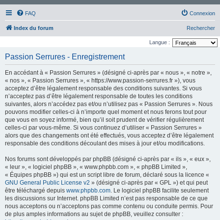
FAQ
Connexion
Index du forum
Rechercher
Langue :
Passion Serrures - Enregistrement
En accédant à « Passion Serrures » (désigné ci-après par « nous », « notre »,
« nos », « Passion Serrures », « https://www.passion-serrures.fr »), vous
acceptez d’être légalement responsable des conditions suivantes. Si vous
n’acceptez pas d’être légalement responsable de toutes les conditions
suivantes, alors n’accédez pas et/ou n’utilisez pas « Passion Serrures ». Nous
pouvons modifier celles-ci à n’importe quel moment et nous ferons tout pour
que vous en soyez informé, bien qu’il soit prudent de vérifier régulièrement
celles-ci par vous-même. Si vous continuez d’utiliser « Passion Serrures »
alors que des changements ont été effectués, vous acceptez d’être légalement
responsable des conditions découlant des mises à jour et/ou modifications.
Nos forums sont développés par phpBB (désigné ci-après par « ils », « eux »,
« leur », « logiciel phpBB », « www.phpbb.com », « phpBB Limited »,
« Équipes phpBB ») qui est un script libre de forum, déclaré sous la licence «
GNU General Public License v2
» (désigné ci-après par « GPL ») et qui peut
être téléchargé depuis
www.phpbb.com
. Le logiciel phpBB facilite seulement
les discussions sur Internet. phpBB Limited n’est pas responsable de ce que
nous acceptons ou n’acceptons pas comme contenu ou conduite permis. Pour
de plus amples informations au sujet de phpBB, veuillez consulter :