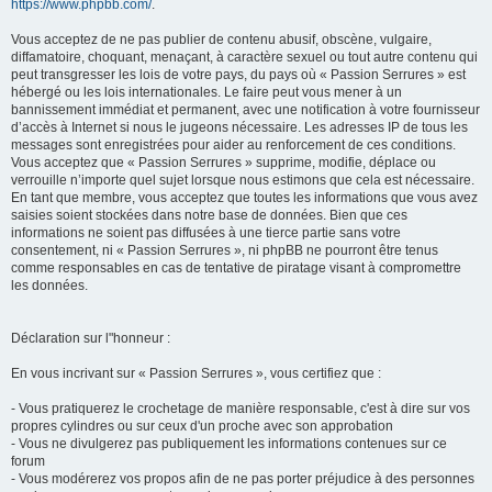
https://www.phpbb.com/
.
Vous acceptez de ne pas publier de contenu abusif, obscène, vulgaire,
diffamatoire, choquant, menaçant, à caractère sexuel ou tout autre contenu qui
peut transgresser les lois de votre pays, du pays où « Passion Serrures » est
hébergé ou les lois internationales. Le faire peut vous mener à un
bannissement immédiat et permanent, avec une notification à votre fournisseur
d’accès à Internet si nous le jugeons nécessaire. Les adresses IP de tous les
messages sont enregistrées pour aider au renforcement de ces conditions.
Vous acceptez que « Passion Serrures » supprime, modifie, déplace ou
verrouille n’importe quel sujet lorsque nous estimons que cela est nécessaire.
En tant que membre, vous acceptez que toutes les informations que vous avez
saisies soient stockées dans notre base de données. Bien que ces
informations ne soient pas diffusées à une tierce partie sans votre
consentement, ni « Passion Serrures », ni phpBB ne pourront être tenus
comme responsables en cas de tentative de piratage visant à compromettre
les données.
Déclaration sur l"honneur :
En vous incrivant sur « Passion Serrures », vous certifiez que :
- Vous pratiquerez le crochetage de manière responsable, c'est à dire sur vos
propres cylindres ou sur ceux d'un proche avec son approbation
- Vous ne divulgerez pas publiquement les informations contenues sur ce
forum
- Vous modérerez vos propos afin de ne pas porter préjudice à des personnes