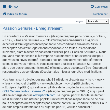
FAQ
Connexion
Index du forum
Rechercher
Langue :
Passion Serrures - Enregistrement
En accédant à « Passion Serrures » (désigné ci-après par « nous », « notre »,
« nos », « Passion Serrures », « https://www.passion-serrures.fr »), vous
acceptez d’être légalement responsable des conditions suivantes. Si vous
n’acceptez pas d’être légalement responsable de toutes les conditions
suivantes, alors n’accédez pas et/ou n’utilisez pas « Passion Serrures ». Nous
pouvons modifier celles-ci à n’importe quel moment et nous ferons tout pour
que vous en soyez informé, bien qu’il soit prudent de vérifier régulièrement
celles-ci par vous-même. Si vous continuez d’utiliser « Passion Serrures »
alors que des changements ont été effectués, vous acceptez d’être légalement
responsable des conditions découlant des mises à jour et/ou modifications.
Nos forums sont développés par phpBB (désigné ci-après par « ils », « eux »,
« leur », « logiciel phpBB », « www.phpbb.com », « phpBB Limited »,
« Équipes phpBB ») qui est un script libre de forum, déclaré sous la licence «
GNU General Public License v2
» (désigné ci-après par « GPL ») et qui peut
être téléchargé depuis
www.phpbb.com
. Le logiciel phpBB facilite seulement
les discussions sur Internet. phpBB Limited n’est pas responsable de ce que
nous acceptons ou n’acceptons pas comme contenu ou conduite permis. Pour
de plus amples informations au sujet de phpBB, veuillez consulter :