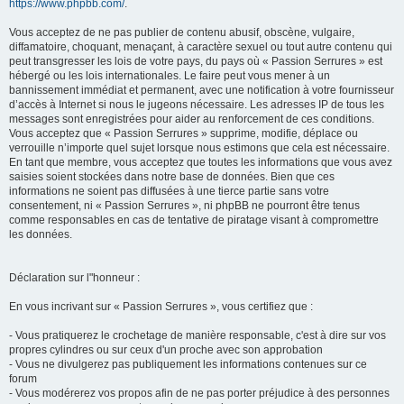
https://www.phpbb.com/
.
Vous acceptez de ne pas publier de contenu abusif, obscène, vulgaire,
diffamatoire, choquant, menaçant, à caractère sexuel ou tout autre contenu qui
peut transgresser les lois de votre pays, du pays où « Passion Serrures » est
hébergé ou les lois internationales. Le faire peut vous mener à un
bannissement immédiat et permanent, avec une notification à votre fournisseur
d’accès à Internet si nous le jugeons nécessaire. Les adresses IP de tous les
messages sont enregistrées pour aider au renforcement de ces conditions.
Vous acceptez que « Passion Serrures » supprime, modifie, déplace ou
verrouille n’importe quel sujet lorsque nous estimons que cela est nécessaire.
En tant que membre, vous acceptez que toutes les informations que vous avez
saisies soient stockées dans notre base de données. Bien que ces
informations ne soient pas diffusées à une tierce partie sans votre
consentement, ni « Passion Serrures », ni phpBB ne pourront être tenus
comme responsables en cas de tentative de piratage visant à compromettre
les données.
Déclaration sur l"honneur :
En vous incrivant sur « Passion Serrures », vous certifiez que :
- Vous pratiquerez le crochetage de manière responsable, c'est à dire sur vos
propres cylindres ou sur ceux d'un proche avec son approbation
- Vous ne divulgerez pas publiquement les informations contenues sur ce
forum
- Vous modérerez vos propos afin de ne pas porter préjudice à des personnes