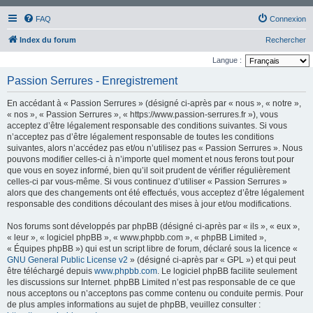
FAQ
Connexion
Index du forum
Rechercher
Langue :
Passion Serrures - Enregistrement
En accédant à « Passion Serrures » (désigné ci-après par « nous », « notre »,
« nos », « Passion Serrures », « https://www.passion-serrures.fr »), vous
acceptez d’être légalement responsable des conditions suivantes. Si vous
n’acceptez pas d’être légalement responsable de toutes les conditions
suivantes, alors n’accédez pas et/ou n’utilisez pas « Passion Serrures ». Nous
pouvons modifier celles-ci à n’importe quel moment et nous ferons tout pour
que vous en soyez informé, bien qu’il soit prudent de vérifier régulièrement
celles-ci par vous-même. Si vous continuez d’utiliser « Passion Serrures »
alors que des changements ont été effectués, vous acceptez d’être légalement
responsable des conditions découlant des mises à jour et/ou modifications.
Nos forums sont développés par phpBB (désigné ci-après par « ils », « eux »,
« leur », « logiciel phpBB », « www.phpbb.com », « phpBB Limited »,
« Équipes phpBB ») qui est un script libre de forum, déclaré sous la licence «
GNU General Public License v2
» (désigné ci-après par « GPL ») et qui peut
être téléchargé depuis
www.phpbb.com
. Le logiciel phpBB facilite seulement
les discussions sur Internet. phpBB Limited n’est pas responsable de ce que
nous acceptons ou n’acceptons pas comme contenu ou conduite permis. Pour
de plus amples informations au sujet de phpBB, veuillez consulter :