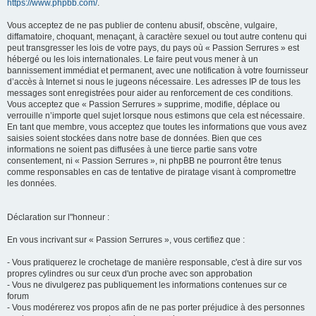
https://www.phpbb.com/
.
Vous acceptez de ne pas publier de contenu abusif, obscène, vulgaire,
diffamatoire, choquant, menaçant, à caractère sexuel ou tout autre contenu qui
peut transgresser les lois de votre pays, du pays où « Passion Serrures » est
hébergé ou les lois internationales. Le faire peut vous mener à un
bannissement immédiat et permanent, avec une notification à votre fournisseur
d’accès à Internet si nous le jugeons nécessaire. Les adresses IP de tous les
messages sont enregistrées pour aider au renforcement de ces conditions.
Vous acceptez que « Passion Serrures » supprime, modifie, déplace ou
verrouille n’importe quel sujet lorsque nous estimons que cela est nécessaire.
En tant que membre, vous acceptez que toutes les informations que vous avez
saisies soient stockées dans notre base de données. Bien que ces
informations ne soient pas diffusées à une tierce partie sans votre
consentement, ni « Passion Serrures », ni phpBB ne pourront être tenus
comme responsables en cas de tentative de piratage visant à compromettre
les données.
Déclaration sur l"honneur :
En vous incrivant sur « Passion Serrures », vous certifiez que :
- Vous pratiquerez le crochetage de manière responsable, c'est à dire sur vos
propres cylindres ou sur ceux d'un proche avec son approbation
- Vous ne divulgerez pas publiquement les informations contenues sur ce
forum
- Vous modérerez vos propos afin de ne pas porter préjudice à des personnes