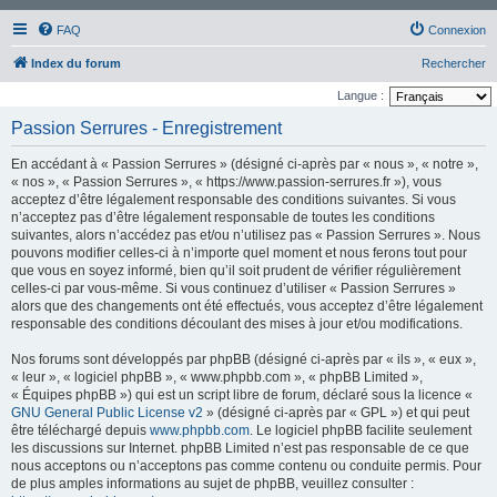
FAQ
Connexion
Index du forum
Rechercher
Langue :
Passion Serrures - Enregistrement
En accédant à « Passion Serrures » (désigné ci-après par « nous », « notre »,
« nos », « Passion Serrures », « https://www.passion-serrures.fr »), vous
acceptez d’être légalement responsable des conditions suivantes. Si vous
n’acceptez pas d’être légalement responsable de toutes les conditions
suivantes, alors n’accédez pas et/ou n’utilisez pas « Passion Serrures ». Nous
pouvons modifier celles-ci à n’importe quel moment et nous ferons tout pour
que vous en soyez informé, bien qu’il soit prudent de vérifier régulièrement
celles-ci par vous-même. Si vous continuez d’utiliser « Passion Serrures »
alors que des changements ont été effectués, vous acceptez d’être légalement
responsable des conditions découlant des mises à jour et/ou modifications.
Nos forums sont développés par phpBB (désigné ci-après par « ils », « eux »,
« leur », « logiciel phpBB », « www.phpbb.com », « phpBB Limited »,
« Équipes phpBB ») qui est un script libre de forum, déclaré sous la licence «
GNU General Public License v2
» (désigné ci-après par « GPL ») et qui peut
être téléchargé depuis
www.phpbb.com
. Le logiciel phpBB facilite seulement
les discussions sur Internet. phpBB Limited n’est pas responsable de ce que
nous acceptons ou n’acceptons pas comme contenu ou conduite permis. Pour
de plus amples informations au sujet de phpBB, veuillez consulter :