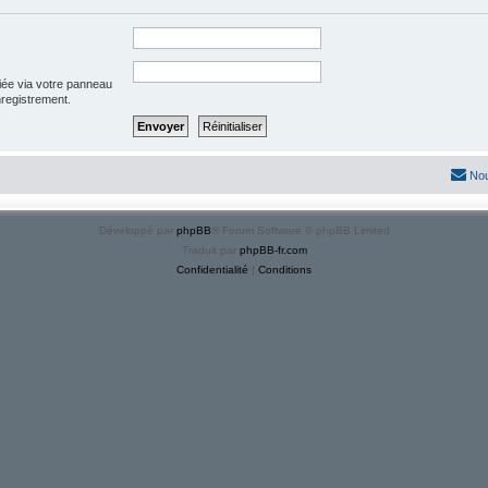
iée via votre panneau
enregistrement.
Nou
Développé par
phpBB
® Forum Software © phpBB Limited
Traduit par
phpBB-fr.com
Confidentialité
|
Conditions