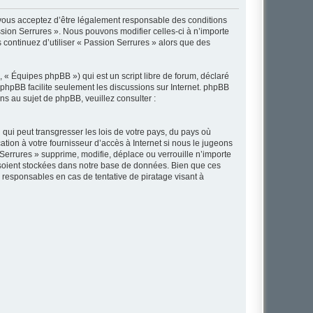
, vous acceptez d’être légalement responsable des conditions
ssion Serrures ». Nous pouvons modifier celles-ci à n’importe
 continuez d’utiliser « Passion Serrures » alors que des
 « Équipes phpBB ») qui est un script libre de forum, déclaré
l phpBB facilite seulement les discussions sur Internet. phpBB
 au sujet de phpBB, veuillez consulter :
qui peut transgresser les lois de votre pays, du pays où
tion à votre fournisseur d’accès à Internet si nous le jugeons
errures » supprime, modifie, déplace ou verrouille n’importe
 soient stockées dans notre base de données. Bien que ces
 responsables en cas de tentative de piratage visant à