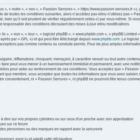
s », « notre », « nos », « Passion Serrures », « https://www.passion-serrures.fr »)
 de toutes les conditions suivantes, alors n’accédez pas et/ou n’utilisez pas « Pa
 bien qu’il soit prudent de vérifier régulièrement celles-ci par vous-même. Si vous
t responsable des conditions découlant des mises à jour et/ou modifications.
ls », « eux », « leur », « logiciel phpBB », « www.phpbb.com », « phpBB Limited »,
-après par « GPL ») et qui peut être téléchargé depuis
www.phpbb.com
. Le logicie
acceptons pas comme contenu ou conduite permis. Pour de plus amples informations
lgaire, diffamatoire, choquant, menaçant, à caractère sexuel ou tout autre contenu 
e faire peut vous mener à un bannissement immédiat et permanent, avec une notifica
trées pour aider au renforcement de ces conditions. Vous acceptez que « Passion S
tant que membre, vous acceptez que toutes les informations que vous avez saisies
votre consentement, ni « Passion Serrures », ni phpBB ne pourront être tenus comme
 à dire sur vos propres cylindres ou sur ceux d'un proche avec son approbation
ues sur ce forum
 des personnes ou des marques en rapport avec la serrurerie
naissez avoir lu et validé cette déclaration