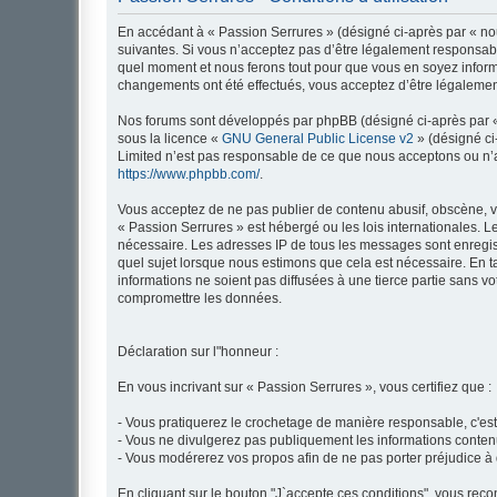
En accédant à « Passion Serrures » (désigné ci-après par « nou
suivantes. Si vous n’acceptez pas d’être légalement responsable
quel moment et nous ferons tout pour que vous en soyez informé,
changements ont été effectués, vous acceptez d’être légalemen
Nos forums sont développés par phpBB (désigné ci-après par « i
sous la licence «
GNU General Public License v2
» (désigné ci
Limited n’est pas responsable de ce que nous acceptons ou n’
https://www.phpbb.com/
.
Vous acceptez de ne pas publier de contenu abusif, obscène, vu
« Passion Serrures » est hébergé ou les lois internationales. L
nécessaire. Les adresses IP de tous les messages sont enregis
quel sujet lorsque nous estimons que cela est nécessaire. En 
informations ne soient pas diffusées à une tierce partie sans 
compromettre les données.
Déclaration sur l"honneur :
En vous incrivant sur « Passion Serrures », vous certifiez que :
- Vous pratiquerez le crochetage de manière responsable, c'est
- Vous ne divulgerez pas publiquement les informations conten
- Vous modérerez vos propos afin de ne pas porter préjudice à
En cliquant sur le bouton "J`accepte ces conditions", vous recon