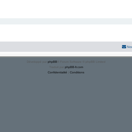
Nou
Développé par
phpBB
® Forum Software © phpBB Limited
Traduit par
phpBB-fr.com
Confidentialité
|
Conditions